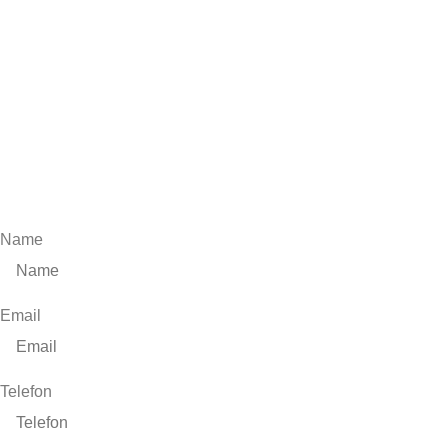
Kontakt
Kontaktieren Sie uns
Lassen Sie uns Ihr Projekt besprechen – persönlich,
telefonisch oder per E-Mail
Name
Email
Telefon