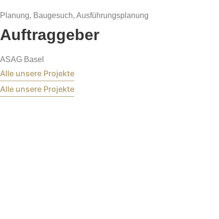
Planung, Baugesuch, Ausführungsplanung
Auftraggeber
ASAG Basel
Alle unsere Projekte
Alle unsere Projekte
BUSER &
MITARBEITER
Gerberstrasse 5
4410 Liestal
Basel-Land
Schweiz